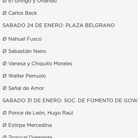
Ø El Gringo y Orlando
Ø Carlos Beck
SABADO 24 DE ENERO: PLAZA BELGRANO
Ø Nahuel Fusco
Ø Sebastián Neiro
Ø Vanesa y Chiquito Morales
Ø Walter Perruolo
Ø Señal de Amor
SABADO 31 DE ENERO: SOC. DE FOMENTO DE GO
Ø Ponce de León, Hugo Raúl
Ø Estirpe Mercedina
Ø Tropical Diamante