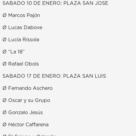
SABADO 10 DE ENERO: PLAZA SAN JOSE
Ø Marcos Pajón
Ø Lucas Dabove
Ø Lucía Ríssola
Ø “La 18”
Ø Rafael Obols
SABADO 17 DE ENERO: PLAZA SAN LUIS
Ø Fernando Aschero
Ø Oscar y su Grupo
Ø Gonzalo Jesús
Ø Héctor Caffarena