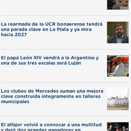
La rearmada de la UCR bonaerense tendrá
una parada clave en La Plata y ya mira
hacia 2027
El papa León XIV vendrá a la Argentina y
una de sus tres escalas será Luján
Los clubes de Mercedes suman una mejora
clave construida íntegramente en talleres
municipales
El alfajor volvió a convocar a una multitud
y dejó dos grandes ganadores en