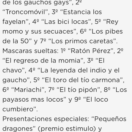
de los gauchos gays”, 2º
“Troncomóvil”, 3º “Estancia los
fayelan”, 4º “Las bici locas”, 5º “Rey
momo y sus secuaces”, 6º “Los pibes
de la 50” y 7º “Los primos caretas”.
Mascaras sueltas: 1º “Ratón Pérez”, 2º
“El regreso de la momia”, 3º “El
chavo”, 4º “La leyenda del indio y el
gaucho”, 5º “El toro del tío carmona”,
6º “Mariachi”, 7º “El tío pipón”, 8º “Los
payasos mas locos” y 9º “El loco
cumbiero”.
Presentaciones especiales: “Pequeños
dragones” (premio estimulo) y