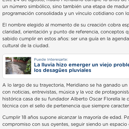
un número simbólico, sino también una etapa de madure
programación consolidada y un vínculo cotidiano con l
El nombre elegido al momento de su creación cobra espe
claridad, orientación y punto de referencia, conceptos qu
sabido cumplir en estos años: ser una guía en la agenda i
cultural de la ciudad.
Puede Interesarte:
La lluvia hizo emerger un viejo prob
los desagües pluviales
A lo largo de su trayectoria, Meridiano se ha ganado u
con noticias, entrevistas, música y la voz de protagonis
histórica casa de su fundador Alberto Oscar Florella l
técnica con el sello de pertenencia que siempre caracter
Cumplir 18 años supone alcanzar la mayoría de edad. Par
compromiso con sus oyentes, seguir siendo un espacio co