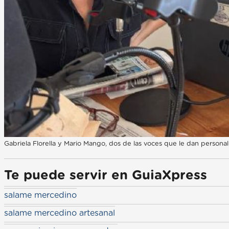
Gabriela Florella y Mario Mango, dos de las voces que le dan personal
Te puede servir en GuiaXpress
salame mercedino
salame mercedino artesanal