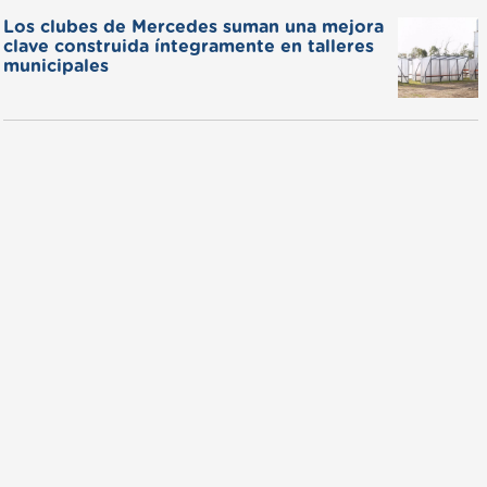
Los clubes de Mercedes suman una mejora
clave construida íntegramente en talleres
municipales