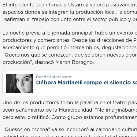
El intendente Juan Ignacio Ustarroz valoró positivamen
espacios donde se integren la producción local, la comuni
reafirman el trabajo conjunto entre el sector público y p
La noche previa a la jornada principal, hubo un evento 
productores y comerciantes. Desde las direcciones de 
acercamiento que permitió intercambios, degustaciones y
“Queremos que se conozcan, que se abran nuevas oport
producción”, destacó Martín Boragno.
Puede Interesarte:
Débora Martinelli rompe el silencio s
Uno de los productores tomó la palabra en el teatro para
acompañamiento de la Municipalidad. “No imaginábamos 
pero esta lo ratificó. Como grupo estamos profundamen
“Quesos en escena” ya se incorporó al calendario cultur
actividades pensadas para celebrar la identidad mercedina