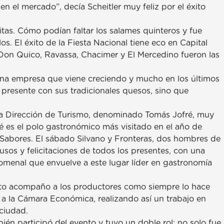
 el mercado”, decía Scheitler muy feliz por el éxito
itas. Cómo podían faltar los salames quinteros y fue
os. El éxito de la Fiesta Nacional tiene eco en Capital
 Don Quico, Ravassa, Chacimer y El Mercedino fueron las
una empresa que viene creciendo y mucho en los últimos
presente con sus tradicionales quesos, sino que
 la Dirección de Turismo, denominado Tomás Jofré, muy
 es el polo gastronómico más visitado en el año de
 Sabores. El sábado Silvano y Fronteras, dos hombres de
usos y felicitaciones de todos los presentes, con una
nomenal que envuelve a este lugar líder en gastronomía
to acompaño a los productores como siempre lo hace
 a la Cámara Económica, realizando así un trabajo en
ciudad.
ién participó del evento y tuvo un doble rol: no solo fue