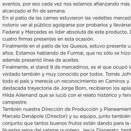
eventos, por eso cada vez nos estamos afianzando más en
alcanzado el fin de semana.
En el patio de las carnes estuvieron las vedettes merced
notorio ver al público agolparse por probarlos y llevársel
Federal y Mercedes es líder absoluta de este producto.
cuatro firmas presentes en esta ocasión.
Finalmente en el patio de los Quesos, estuvo presente 
años. Estamos hablando de Furmai, que no sólo se hizo 
además presentó línea de aceites.
Finalmente, el stand 9 de mercedinos, es el que ocupó
visitado también y muy conocido por todos. Tomás Jofré
todo el país y merecía un reconocimiento en Caminos y
destacada trayectoria de Jorge Born, recibieron los apla
Hilda Allemand que se lució con el relato histórico y fe
campestre.
También nuestra Dirección de Producción y Planeamien
Marcelo Denápole (Director) y su equipo, junto también
conjunto que tantos buenos frutos están dando para la 
Nuestra reina del salame quintero, Jesús Disperato, tamb