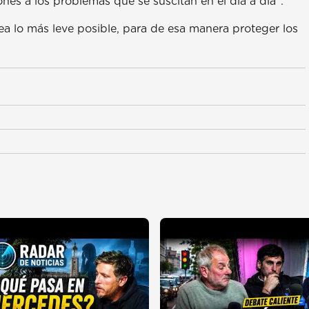
ones a los problemas que se suscitan en el día a día”.
ea lo más leve posible, para de esa manera proteger los