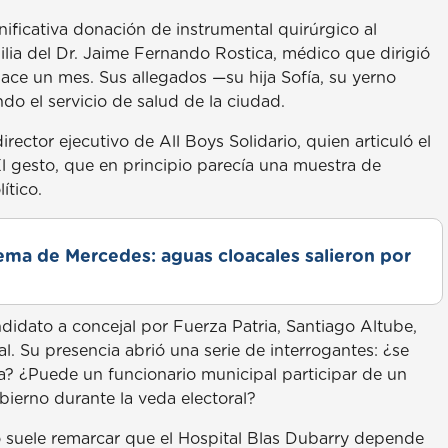
ificativa donación de instrumental quirúrgico al
milia del Dr. Jaime Fernando Rostica, médico que dirigió
hace un mes. Sus allegados —su hija Sofía, su yerno
do el servicio de salud de la ciudad.
rector ejecutivo de All Boys Solidario, quien articuló el
 El gesto, que en principio parecía una muestra de
ítico.
lema de Mercedes: aguas cloacales salieron por
ndidato a concejal por Fuerza Patria, Santiago Altube,
 Su presencia abrió una serie de interrogantes: ¿se
a? ¿Puede un funcionario municipal participar de un
ierno durante la veda electoral?
o suele remarcar que el Hospital Blas Dubarry depende