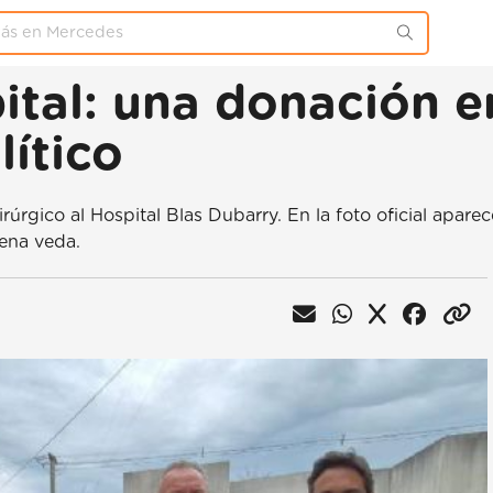
ital: una donación e
lítico
rúrgico al Hospital Blas Dubarry. En la foto oficial apare
lena veda.