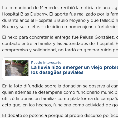
La comunidad de Mercedes recibió la noticia de una sign
Hospital Blas Dubarry. El aporte fue realizado por la fa
durante años el Hospital Braulio Moyano y que falleció 
Bruno y sus nietos— decidieron homenajearlo fortalecien
El nexo para concretar la entrega fue Pelusa González, di
contacto entre la familia y las autoridades del hospital.
compromiso y solidaridad, no tardó en generar ruido pol
Puede Interesarte:
La lluvia hizo emerger un viejo prob
los desagües pluviales
En la foto difundida sobre la donación se observa al ca
quien además se desempeña como funcionario municipal.
utilizó la donación familiar como plataforma de campañ
acto que, en los hechos, funciona como actividad de gob
El debate se potencia porque el propio discurso polític