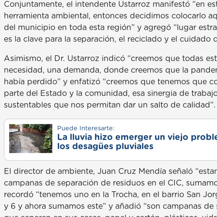
Conjuntamente, el intendente Ustarroz manifestó “en e
herramienta ambiental, entonces decidimos colocarlo aquí
del municipio en toda esta región” y agregó “lugar est
es la clave para la separación, el reciclado y el cuidado 
Asimismo, el Dr. Ustarroz indicó “creemos que todas es
necesidad, una demanda, donde creemos que la pandem
había perdido” y enfatizó “creemos que tenemos que c
parte del Estado y la comunidad, esa sinergia de trabaj
sustentables que nos permitan dar un salto de calidad”.
Puede Interesarte:
La lluvia hizo emerger un viejo prob
los desagües pluviales
El director de ambiente, Juan Cruz Mendía señaló “est
campanas de separación de residuos en el CIC, sumamos
recordó “tenemos uno en la Trocha, en el barrio San Jo
y 6 y ahora sumamos este” y añadió “son campanas de s