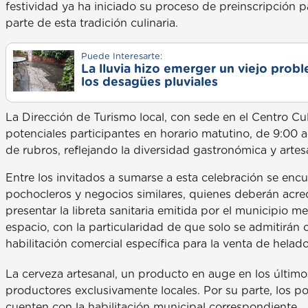
festividad ya ha iniciado su proceso de preinscripción
parte de esta tradición culinaria.
Puede Interesarte:
La lluvia hizo emerger un viejo prob
los desagües pluviales
La Dirección de Turismo local, con sede en el Centro Cult
potenciales participantes en horario matutino, de 9:00 
de rubros, reflejando la diversidad gastronómica y artesa
Entre los invitados a sumarse a esta celebración se en
pochocleros y negocios similares, quienes deberán acre
presentar la libreta sanitaria emitida por el municipio m
espacio, con la particularidad de que solo se admitirán
habilitación comercial específica para la venta de helad
La cerveza artesanal, un producto en auge en los últim
productores exclusivamente locales. Por su parte, los p
cuenten con la habilitación municipal correspondiente.