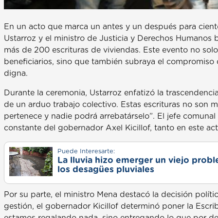
En un acto que marca un antes y un después para ciento
Ustarroz y el ministro de Justicia y Derechos Humanos 
más de 200 escrituras de viviendas. Este evento no solo
beneficiarios, sino que también subraya el compromiso d
digna.
Durante la ceremonia, Ustarroz enfatizó la trascendenci
de un arduo trabajo colectivo. Estas escrituras no son m
pertenece y nadie podrá arrebatárselo”. El jefe comuna
constante del gobernador Axel Kicillof, tanto en este ac
Puede Interesarte:
La lluvia hizo emerger un viejo prob
los desagües pluviales
Por su parte, el ministro Mena destacó la decisión polític
gestión, el gobernador Kicillof determinó poner la Escrib
estamos regalando nada, sino entregando lo que por de