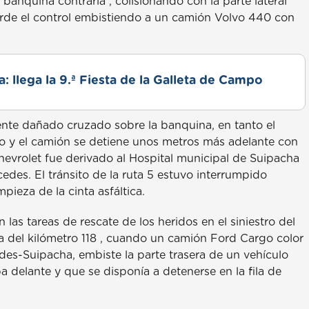
 banquina contraria , colisionando con la parte lateral
ierde el control embistiendo a un camión Volvo 440 con
: llega la 9.ª Fiesta de la Galleta de Campo
ente dañado cruzado sobre la banquina, en tanto el
mo y el camión se detiene unos metros más adelante con
hevrolet fue derivado al Hospital municipal de Suipacha
edes. El tránsito de la ruta 5 estuvo interrumpido
mpieza de la cinta asfáltica.
 las tareas de rescate de los heridos en el siniestro del
ra del kilómetro 118 , cuando un camión Ford Cargo color
des-Suipacha, embiste la parte trasera de un vehículo
 delante y que se disponía a detenerse en la fila de