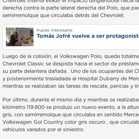
Chevrolet intenta evadir el impacto dirigiéndose hacia la
derecha contra la parte lateral derecha del Polo, que p
semirremolque que circulaba detrás del Chevrolet.
Puede Interesarte:
Tomás Jofré vuelve a ser protagonista
Luego de la colisión, el Volkswagen Polo, queda totalm
Chevrolet Classic se despista hacia el sector de présta
su parte delantera dañada . Uno de los ocupantes del C
y posteriormente trasladada al Hospital Dubarry de Merc
mientras se realizaban las tareas de rescate, pericias y li
Por último, durante el mismo día y mientras se realizaban
kilómetro 119.800 se produjo un nuevo evento, a la altu
gris, con semirremolque que circulaba en sentido Merce
Volkswagen Gol Country color gris oscuro , que circulaba
vehículos varados por el siniestro.