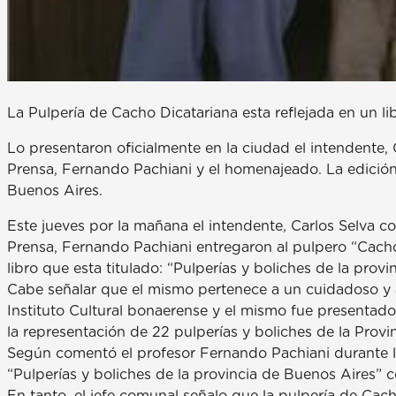
La Pulpería de Cacho Dicatariana esta reflejada en un li
Lo presentaron oficialmente en la ciudad el intendente, 
Prensa, Fernando Pachiani y el homenajeado. La edición 
Buenos Aires.
Este jueves por la mañana el intendente, Carlos Selva c
Prensa, Fernando Pachiani entregaron al pulpero “Cach
libro que esta titulado: “Pulperías y boliches de la prov
Cabe señalar que el mismo pertenece a un cuidadoso y a
Instituto Cultural bonaerense y el mismo fue presentad
la representación de 22 pulperías y boliches de la Provin
Según comentó el profesor Fernando Pachiani durante l
“Pulperías y boliches de la provincia de Buenos Aires” 
En tanto, el jefe comunal señalo que la pulpería de Cach