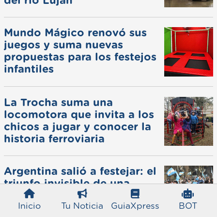
del río Luján
Mundo Mágico renovó sus
juegos y suma nuevas
propuestas para los festejos
infantiles
La Trocha suma una
locomotora que invita a los
chicos a jugar y conocer la
historia ferroviaria
Argentina salió a festejar: el
triunfo invisible de una
Selección que dejó mucho
Inicio
Tu Noticia
GuiaXpress
BOT
más que un resultado