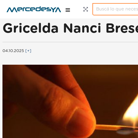
Gricelda Nanci Brese
04.10.2025
[+]