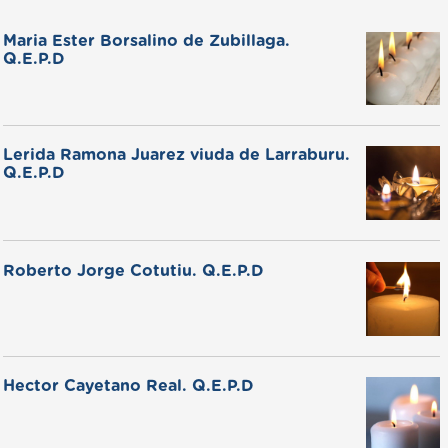
Maria Ester Borsalino de Zubillaga.
Q.E.P.D
Lerida Ramona Juarez viuda de Larraburu.
Q.E.P.D
Roberto Jorge Cotutiu. Q.E.P.D
Hector Cayetano Real. Q.E.P.D