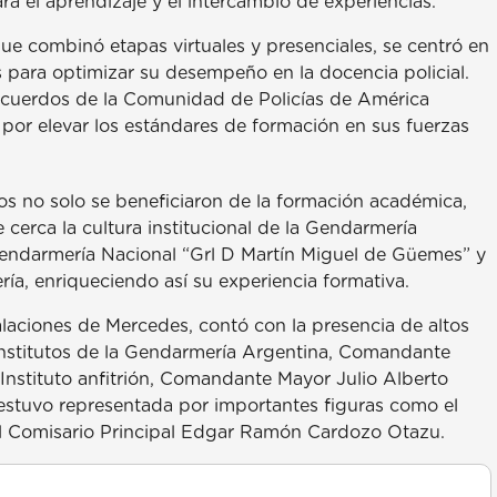
ra el aprendizaje y el intercambio de experiencias.
ue combinó etapas virtuales y presenciales, se centró en
 para optimizar su desempeño en la docencia policial.
acuerdos de la Comunidad de Policías de América
or elevar los estándares de formación en sus fuerzas
os no solo se beneficiaron de la formación académica,
cerca la cultura institucional de la Gendarmería
 Gendarmería Nacional “Grl D Martín Miguel de Güemes” y
ría, enriqueciendo así su experiencia formativa.
laciones de Mercedes, contó con la presencia de altos
nstitutos de la Gendarmería Argentina, Comandante
 Instituto anfitrión, Comandante Mayor Julio Alberto
 estuvo representada por importantes figuras como el
 el Comisario Principal Edgar Ramón Cardozo Otazu.