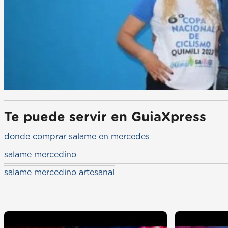
Te puede servir en GuiaXpress
donde comprar salame en mercedes
salame mercedino
salame mercedino artesanal