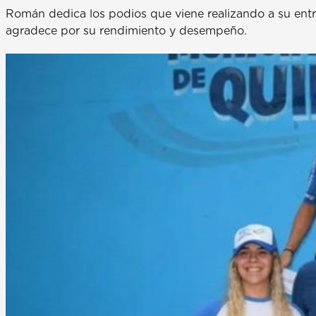
Román dedica los podios que viene realizando a su en
agradece por su rendimiento y desempeño.