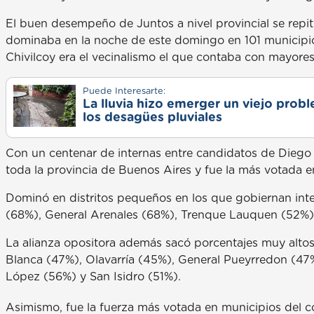
El buen desempeño de Juntos a nivel provincial se repitió
dominaba en la noche de este domingo en 101 municipios
Chivilcoy era el vecinalismo el que contaba con mayore
Puede Interesarte:
La lluvia hizo emerger un viejo prob
los desagües pluviales
Con un centenar de internas entre candidatos de Diego 
toda la provincia de Buenos Aires y fue la más votada e
Dominó en distritos pequeños en los que gobiernan int
(68%), General Arenales (68%), Trenque Lauquen (52%),
La alianza opositora además sacó porcentajes muy altos
Blanca (47%), Olavarría (45%), General Pueyrredon (47%
López (56%) y San Isidro (51%).
Asimismo, fue la fuerza más votada en municipios del