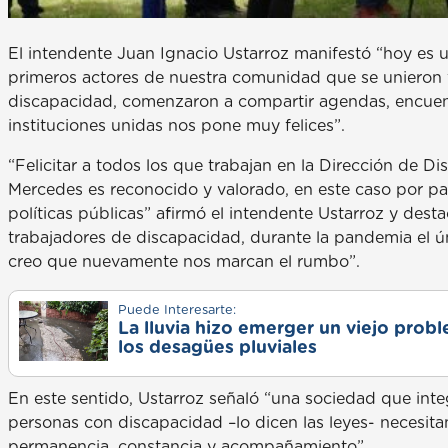
El intendente Juan Ignacio Ustarroz manifestó “hoy es 
primeros actores de nuestra comunidad que se unieron f
discapacidad, comenzaron a compartir agendas, encuentr
instituciones unidas nos pone muy felices”.
“Felicitar a todos los que trabajan en la Dirección de
Mercedes es reconocido y valorado, en este caso por p
políticas públicas” afirmó el intendente Ustarroz y des
trabajadores de discapacidad, durante la pandemia el ú
creo que nuevamente nos marcan el rumbo”.
Puede Interesarte:
La lluvia hizo emerger un viejo prob
los desagües pluviales
En este sentido, Ustarroz señaló “una sociedad que integ
personas con discapacidad –lo dicen las leyes- necesita
permanencia, constancia y acompañamiento”.