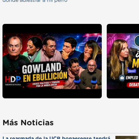
donde adiestrar a mi perro
Más Noticias
La rearmada de la UCR bonaerense tendrá