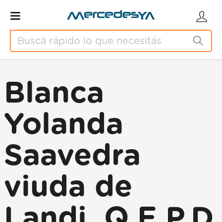
Blanca
Yolanda
Saavedra
viuda de
Landi. Q.E.P.D