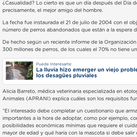
¿Casualidad? Lo cierto es que un día después del Día del
precisamente, el mejor amigo del hombre.
La fecha fue instaurada el 21 de julio de 2004 con el ob
número de perros abandonados que están a la espera de 
De hecho según un reciente informe de la Organizació
300 millones de perros, de los cuales el 70% no tiene u
Puede Interesarte:
La lluvia hizo emerger un viejo prob
los desagües pluviales
Alicia Barreto, médica veterinaria especializada en etol
Animales (APRANI) explica cuáles son los requisitos f
“El interesado debe completar un cuestionario que ar
importantes a la hora de adoptar, como por ejemplo, con
posibilidades económicas mínimas que requiere el cuidad
mayor de edad y qué haría con la mascota si debe salir 