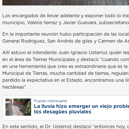
Los encargados de llevar adelante y exponer todo lo trab
municipio, Valeria Ilarraz y Javier Guevara, subsecretari
En la importante reunión hubo participación de las loca
General Rodríguez, San Andrés de giles y Carmen de A
Allí estuvo el intendente Juan Ignacio Ustarroz quién les
en el área de Tierras Municipales y destacó “cuando c
en una herramienta que creo es extraordinaria que es la
Municipal de Tierras, mucha cantidad de tierras, regula
perdido la expectativa en el Estado, encontramos una l
hectáreas”.
Puede Interesarte:
La lluvia hizo emerger un viejo prob
los desagües pluviales
En este sentido, el Dr. Ustarroz destacó “entonces hoy