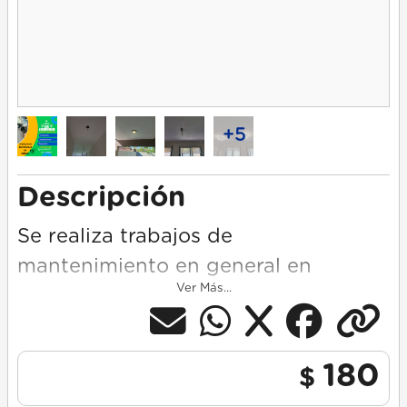
+5
Descripción
Se realiza trabajos de
mantenimiento en general en
Ver Más...
equipos split . También
mantenimiento en general y
reparaciones de electricidad
180
$