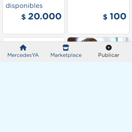
disponibles
20.000
100
$
$
MercedesYA
Marketplace
Publicar
Servicio de
Buscamos
Plomeria
vendedores con
999
experiencia
$