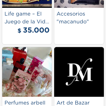
Life game – El
Accesorios
Juego de la Vida
"macanudo"
35.000
| Edición Vintage
$
Clásica de
Hasbro
Perfumes arbell
Art de Bazar