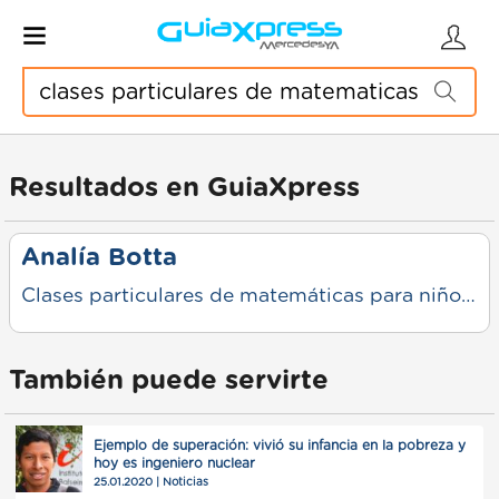
Resultados en GuiaXpress
Analía Botta
Clases particulares de matemáticas para niños de 7 a 12 años. Muchos chicos llegan al refuerzo con miedo a los números o sintiéndose “malos en matemáticas”. Su trabajo es ayudarlos a entender, ganar confianza y avanzar a su ritmo. - Clases presenciales en Mercedes o por videollamada. - Atención personalizada por alumno. - Refuerzo escolar y preparación de evaluaciones. - Para todos los grados de primaria.
También puede servirte
Ejemplo de superación: vivió su infancia en la pobreza y
hoy es ingeniero nuclear
25.01.2020 | Noticias