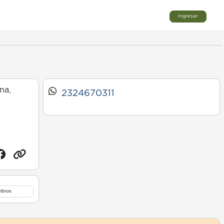
Ingresar
na,
2324670311
mbios