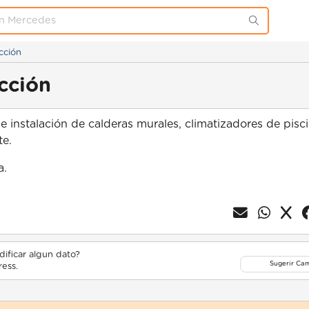
cción
cción
 e instalación de calderas murales, climatizadores de pisci
te.
a.
ificar algun dato?
Sugerir Ca
ess.