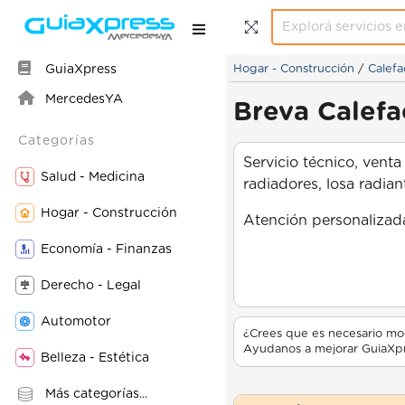
GuiaXpress
Hogar - Construcción
/
Calefa
MercedesYA
Breva Calefa
Categorías
Servicio técnico, venta
Salud - Medicina
radiadores, losa radian
Hogar - Construcción
Atención personalizad
Economía - Finanzas
Derecho - Legal
Automotor
¿Crees que es necesario mod
Ayudanos a mejorar GuiaXpr
Belleza - Estética
Más categorías...