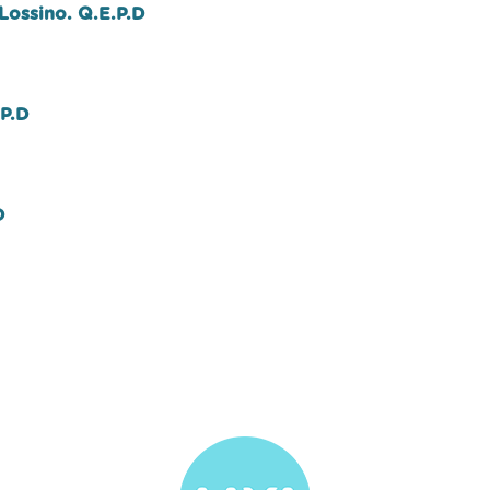
Lossino. Q.E.P.D
.P.D
D