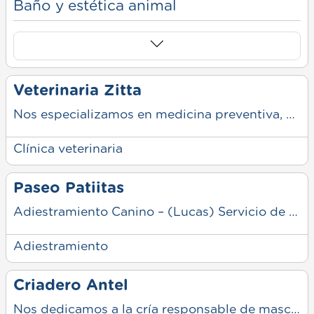
Baño y estética animal
Veterinaria Zitta
Nos especializamos en medicina preventiva, clínica general y cirugía. Nos define la transparencia en nuestra labor y el acompañamiento constante a los propietarios, asegurando que cada mascota reciba el cuidado profesional que merece en todas las etapas de su vida.
Clínica veterinaria
Paseo Patiitas
Adiestramiento Canino – (Lucas) Servicio de adiestramiento y paseo canino pensado para el bienestar de tu mascota. Trabajamos en la educación, conducta y socialización de perros de todas las edades, con técnicas responsables y personalizadas.
Adiestramiento
Criadero Antel
Nos dedicamos a la cría responsable de mascotas, priorizando la salud, el bienestar y el cuidado desde sus primeros días. Trabajamos con ejemplares seleccionados y controles adecuados para garantizar animales sanos y bien adaptados. Brindamos asesoramiento a quienes buscan sumar un nuevo integrante a la familia, acompañando en todo el proceso con información clara y responsable.