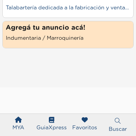
Talabartería dedicada a la fabricación y venta de artículos de cuero para uso rural y urbano. Ofrece cinturones, billeteras, mates, cuchillos, accesorios criollos y trabajos a medida, con materiales resistentes y terminaciones cuidadas. Atención directa y asesoramiento según cada necesidad.
Agregá tu anuncio acá!
Indumentaria / Marroquinería
MYA
GuiaXpress
Favoritos
Buscar