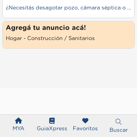
¿Necesitás desagotar pozo, cámara séptica o destapar cañerías? Trabajamos rápido, prolijo y con responsabilidad con nuestro servicio de camión atmosférico. - Desagote de pozos. - Limpieza de cámaras sépticas. - Servicio en Mercedes y la zona. - Respuesta rápida. Consultanos sin compromiso ¡Solución inmediata a tu problema!
Agregá tu anuncio acá!
Hogar - Construcción / Sanitarios
MYA
GuiaXpress
Favoritos
Buscar