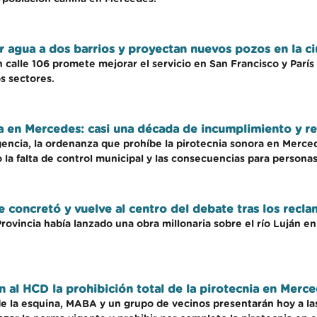
ar agua a dos barrios y proyectan nuevos pozos en la c
n calle 106 promete mejorar el servicio en San Francisco y Par
os sectores.
a en Mercedes: casi una década de incumplimiento y r
igencia, la ordenanza que prohíbe la pirotecnia sonora en Merced
a falta de control municipal y las consecuencias para personas
 concretó y vuelve al centro del debate tras los recl
 Provincia había lanzado una obra millonaria sobre el río Luján 
n al HCD la prohibición total de la pirotecnia en Merc
 de la esquina, MABA y un grupo de vecinos presentarán hoy a las